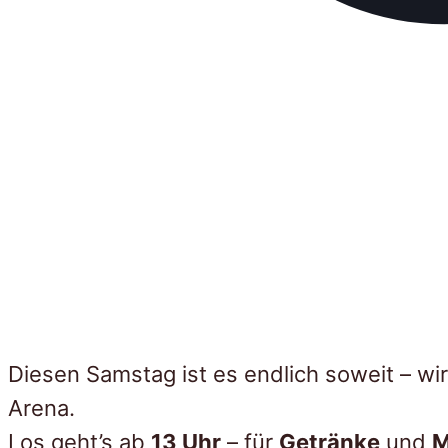
Diesen Samstag ist es endlich soweit – w
Arena.
Los geht’s ab
13 Uhr
– für
Getränke
und
M