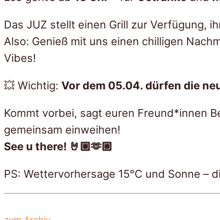
Das JUZ stellt einen Grill zur Verfügung, ih
Also: Genieß mit uns einen chilligen Nac
Vibes!
💥 Wichtig:
Vor dem 05.04. dürfen die ne
Kommt vorbei, sagt euren Freund*innen B
gemeinsam einweihen!
See u there! 🤘🏼🫶🏼
PS: Wettervorhersage 15°C und Sonne – di
zum Archiv ...