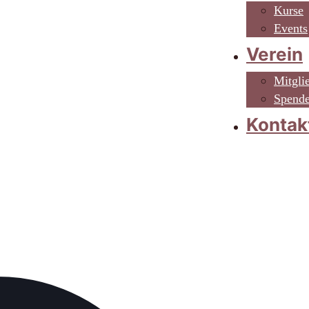
Kurse
Events
Verein
Mitgli
Spend
Kontak