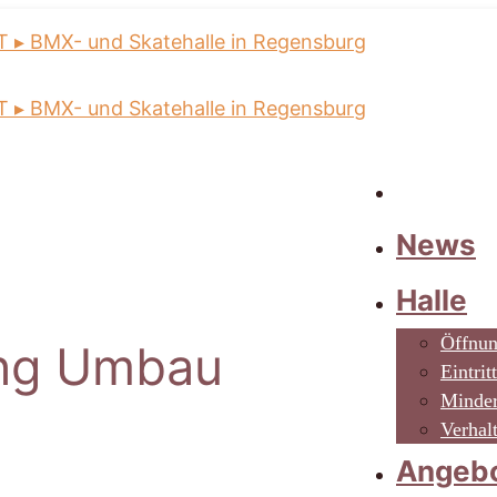
News
Halle
Öffnun
ung Umbau
Eintrit
Minder
Verhal
Angeb