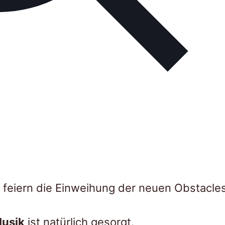
ir feiern die Einweihung der neuen Obstacl
usik
ist natürlich gesorgt.