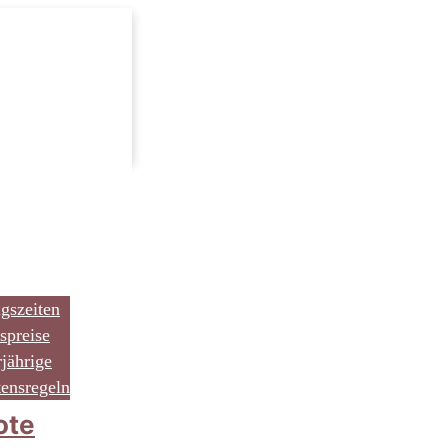
gszeiten
tspreise
jährige
tensregeln
ote